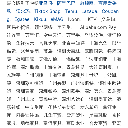
展会吸引了包括
亚马逊、阿里巴巴、敦煌网、百度爱采
购、沃尔玛、Tiktok Shop、Temu、Lazada、Coupan
g、Egatee、Kikuu、eMAG、
Noon、HKTV、义乌购、
网易外贸通、领**网络、美云集、、Alibaba.com Pay、
连连宝、万里汇、空中云汇、万里牛、孚盟软件、浙江检
验、华祥技术、合规之家、北京中知评、上海光华、以**
航运、米兰集团、菜鸟、深圳大森林、嘉联国际、扬程国
际、盈和国际、天津友通、上海航姆、宁波亚细亚、上海
均辉、深圳鹏远、上海义达、青岛通景、大连嘉时泰、广
东联宇、广州明捷、上海亚凯、深圳鼎丰世纪、宁波凯
骏、深圳彩虹捷运、广州兴盟、广州法斯特、深圳中欧铁
运、深圳壹家、深圳智谷、深圳蓝牛、深圳远东、青岛赛
浦、广州非尔、青岛中涛、深圳八达仓、深圳墨直达、浪
莎针织、中立集团、圣特斯林纺织、发东塑料、鑫江集
团、科鲁迪装饰、凡华工贸、雪艺塑业、昊霖乳胶、京帆
家具、勇德家具、富恒家具、蔡氏木业、合发商贸、亚宏