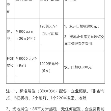
类
别
120美元/㎡
1、双开口加收800元；
光 .
￥800元/㎡
（36㎡起租）
2、光地企业需另向展馆交
地
（36㎡起租）
.
施工管理费等费用
标准
￥8000 元/个
1200美元/个
展位
（9㎡）
双开口加收800元
（9㎡）
.
.
注：1、标准展位（3米×3米）配备：企业楣板、1张咨询
桌、2把折椅、2个射灯、1个220V插座、地毯
2、光地展位：36平方米起租，无任何配置，企业需提前