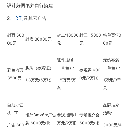
设计好图纸并自行搭建
2、
会刊
及其它广告：
封面:500
封二:18000
封三:15000
特单页:70
封底:30000元
00元
元
元
00元
证件挂绳
无纺布袋
胸牌（参观证）:
（单色）:
（单色）:
彩色内页:
参观券:600
3500元
0元/2万张
1.8万元/5万张
1.5万元/万
1万元/3千
条
只
自助办证
品牌推介
机LED
活动:
馆外3m×6m广告
参观指南:1
专场推介会:
牌:6000元/块
万元/2万册
5000元/场
广告:800
3000元/4