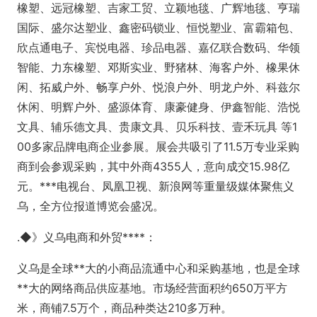
橡塑、远冠橡塑、吉家工贸、立颖地毯、广辉地毯、亨瑞
国际、盛尔达塑业、鑫密码锁业、恒悦塑业、富霸箱包、
欣点通电子、宾悦电器、珍品电器、嘉亿联合数码、华领
智能、力东橡塑、邓斯实业、野猪林、海客户外、橡果休
闲、拓威户外、畅享户外、悦浪户外、明龙户外、科兹尔
休闲、明辉户外、盛源体育、康豪健身、伊鑫智能、浩悦
文具、辅乐德文具、贵康文具、贝乐科技、壹禾玩具 等1
00多家品牌电商企业参展。展会共吸引了11.5万专业采购
商到会参观采购，其中外商4355人，意向成交15.98亿
元。***电视台、凤凰卫视、新浪网等重量级媒体聚焦义
乌，全方位报道博览会盛况。
.◆》义乌电商和外贸****：
义乌是全球**大的小商品流通中心和采购基地，也是全球
**大的网络商品供应基地。市场经营面积约650万平方
米，商铺7.5万个，商品种类达210多万种。