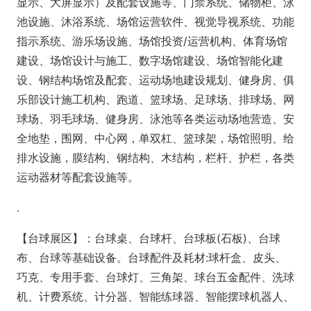
显示、大屏显示）及配套设施等、门禁系统、储物柜、泳
池设施、沐浴系统、场馆运营软件、视觉导视系统、功能
指示系统、游乐场设施、场馆投资/运营机构、体育场馆
建设、场馆设计与施工、数字场馆建设、场馆智能化建
设、钢结构场馆及配套、运动场地建设规划、健身房、俱
乐部设计施工机构、跑道、篮球场、足球场、排球场、网
球场、羽毛球场、健身房、泳池等各类运动场地营造、安
全地垫，围网、中心网，单双杠、篮球架，场馆照明、给
排水设施，膜结构、钢结构、木结构，栏杆、护栏，各类
运动器材等配套设施等。
.
【台球展区】：台球桌、台球杆、台球板(石板)、台球
布、台球等基础设备。台球配件及耗材:球杆盒、皮头、
巧克、专用手套、台球灯、三角架、球台五金配件、洗球
机、计费系统、计分器、智能练球器、智能摆球机器人、