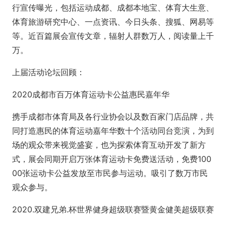
行宣传曝光，包括运动成都、成都本地宝、体育大生意、
体育旅游研究中心、一点资讯、今日头条、搜狐、网易等
等。近百篇展会宣传文章，辐射人群数万人，阅读量上千
万。
上届活动论坛回顾：
2020成都市百万体育运动卡公益惠民嘉年华
携手成都市体育局及各行业协会以及数百家门店品牌，共
同打造惠民的体育运动嘉年华数十个活动同台竞演，为到
场的观众带来视觉盛宴，也为探索体育互动开发了新方
式，展会同期开启万张体育运动卡免费送活动，免费100
00张运动卡公益发放至市民参与运动。吸引了数万市民
观众参与。
2020.双建兄弟.杯世界健身超级联赛暨黄金健美超级联赛