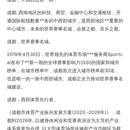
成都..西南地区的科技、商贸、金融中心和交通枢纽，开
通国际航线数量**多的中西部城市，是西部地区**重要的
中心城市，未来的世界赛事名城，会展之都、音乐之都。
成都，世界赛事名城..
2019年4月30日，世界领先的体育市场***服务商Sportc
al发布了**新一期的全球赛事影响力(GSI)的国家和城市
榜单，在城市榜单中，成都首次进入城市榜单前30名，
也是唯一的一座中西部城市。成都正全力推动世界赛事名
城建设。
成都，西部体育先行者..
《成都市体育产业振兴发展方案(2020 -2026年)》，成
都到2026年, 以健身休闲业和竞赛表演业为主导的产业
体系将更加合理, 以大型体育场馆设施和产业功能区为载