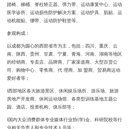
踏椅、梯桶、脊柱矫正器、弹力带、运动康复中心、运动
医学诊所、运动损伤防护解决方案、运动护具、肌贴、运
动机能贴、绷带、运动防护鞋垫等。
参观构成：
以成都为圆心的西部省市为主，包括：四川、重庆、云
南、陕西、贵州、甘肃、宁夏、青海、河南、湖南等地区
的经销商、专卖店、品牌商、厂家渠道商、大型百货公
司、购物中心、零售商、代 理商、加 盟商、贸易商运动
爱好者等；
l西部地区各大旅游景区、休闲娱乐场所、游乐场、旅游
房地产开发商、休闲运动场馆、各类型训练基地主题公
园、酒店、投资机构、俱乐部等；
l国内大众消费群体专业媒体行业协(学)会、科研院校等行
业相关负责人和专业技术人员等；