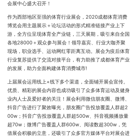
会展中心盛大召开！
作为西部地区至强的体育行业展会，2020成都体育消费
博览会用主题展示＋论坛活动的形式精准链接产业上下
游，全方位呈现体育全产业链，三天展期，吸引来自全国
各地28000＋观众参与展会！领导嘉宾、行业大咖齐聚
现场，职业选手、运动网红零距离互动。展会为疫后体育
行业复苏提供了交流对接平台，有力助推了成都体育产业
的发展，助力全面构建体育消费城市!
上届展会运用线上+线下多个渠道，全面铺开展会宣传。
优质、精彩的展会内容也成功吸引了众多体育运动及健身
业内人士及爱好者的关注！展会利用微信朋友圈、微博、
抖音广告进行了聚效曝光，朋友圈广告投放覆盖人群超2
00w；抖音广告投放覆盖人群超500w、抖音视频播放量
超70w；微博广告覆盖人群600w、阅读数超300w，凭
借展会积极的立意，还吸引了众多官方媒体平台对展会进