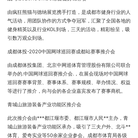
由疯狂熊猫与德纳展览携手打造，是成都市健身行业的人
气活动，用团队协作的方式争夺冠军，汇聚了全国各地的
健身精英以及行业KOL到场，三天的活动，精彩纷呈，吸
引数万观众到场。
成都体投-2020中国网球巡回赛成都站赛事推介会
由成都体投集团、北京中网巡体育管理股份有限公司联合
举办的.中国网球巡回赛推介会.，在展会现场对中国网球
巡回赛赛事背景、赛事体系、赛事规模、举办情况、权益
等进行了推介，向与会的各企业嘉宾发布了赛事商机。
青城山旅游装备产业功能区推介会
此次推介会由***都江堰市委、都江堰市人民**主办，青
城山旅游装备产业功能区承办，吸引了三夫户外、北斗**
体育、爱奇实业等50余家企业参会。成都市体育局各级