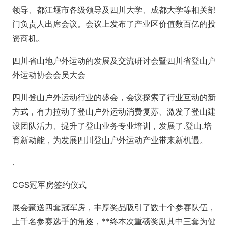
领导、都江堰市各级领导及四川大学、成都大学等相关部
门负责人出席会议。会议上发布了产业区价值数百亿的投
资商机。
四川省山地户外运动的发展及交流研讨会暨四川省登山户
外运动协会会员大会
四川登山户外运动行业的盛会，会议探索了行业互动的新
方式，有力拉动了登山户外运动消费复苏、激发了登山建
设团队活力、提升了登山业务专业培训，发展了.登山.培
育新动能，为发展四川登山户外运动产业带来新机遇。
.
CGS冠军房签约仪式
展会豪送四套冠军房，丰厚奖品吸引了数十个参赛队伍，
上千名参赛选手的角逐，**终本次重磅奖励其中三套为健