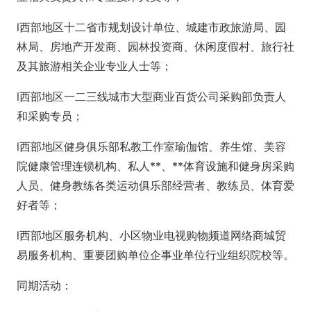
l西部地区十二省市规划设计单位、城建市政旅游局、园
林局、房地产开发商、园林投资商、休闲度假村、旅行社
及其旅游相关企业专业人士等；
l西部地区一二三线城市大型商业百货公司采购部负责人
和采购专员；
l西部地区健身俱乐部私教工作室瑜伽馆、养生馆、美容
院健康管理连锁机构、私人**、**体育设施和健身房采购
人员、健身教练各类运动俱乐部经营者、教练员、体育爱
好者等；
l西部地区服务机构、小区物业电视购物频道网络商城贸
易服务机构、重要团购单位企事业单位行业组织院校等。
同期活动：