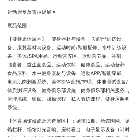
运动康复及普拉提展区
展品范围：
【健身康体展区】：健身器材与设备 、功能**训练设
备、康复器材与设备、运动时尚/鞋服配饰、水中训练设
备、美体/SPA用品、运动营养区、运动营养品、补剂、
膳食餐、益生菌食品、运动饮料、健康食品、运动营养、
食品原料、水中健身器材与设备、运动APP/智能穿戴、
电流肌肉刺激系统、美体SPA设施/护理、体能测试设备/
体质测评设备、健身俱乐部设施、健身俱乐部相关服务与
管理系统、瑜伽、团操课程、私人教练课程、健身房照明
系统。
【体育场馆设施及营造展区】：场馆顶棚、场馆围网、场
馆栏杆、场馆灯光音响、座椅看台、电子显示设备（计时