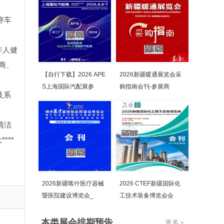
停车
年人健
商、
【自行下载】2026 APE
2026新疆暖通展览会采
S上海国际汽配展参
购指南会刊-参展商
及系
清洁
**
2026新疆喀什医疗器械
2026 CTEF新疆国际化
暨医院建设博览会_
工技术装备博览会会
本类展会排期预告
更多
>