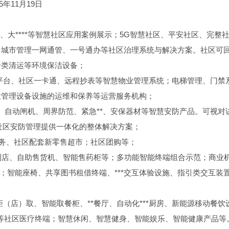
2025年11月19日
、大****等智慧社区应用案例展示；5G智慧社区、平安社区、完整
、城市管理一网通管、一号通办等社区治理系统与解决方案。社区可
分类清运等环境保洁设备；
平台、社区一卡通、远程抄表等智慧物业管理系统；电梯管理、门禁
业管理设备设施的运维和保养等运营服务机构；
控、自动闸机、周界防范、紧急**、安保器材等智慧安防产品。可视对
等社区安防管理提供一体化的整体解决方案；
疗服务、社区配套新零售超市；社区团购等；
便利店、自助售货机、智能售药柜等；多功能智能终端组合示范；商业
；智能座椅、共享图书租借终端、***交互体验设施、指引类交互装
（店）取、智能取餐柜、**餐厅、自动化***厨房、新能源移动餐饮
店等社区医疗终端；智慧休闲、智慧健身、智能娱乐、智能健康产品等