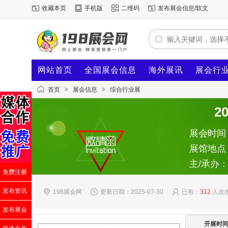
收藏本页
手机版
二维码
发布展会信息/软文
网站首页
全国展会信息
海外展讯
展会行
首页
>
展会信息
>
综合行业展
2
展会时间：2
展馆地点
主/承办
免费注册
发布资讯
198展会网
更新日期：2025-07-30
已有：
312
人次
发布展会
开展时