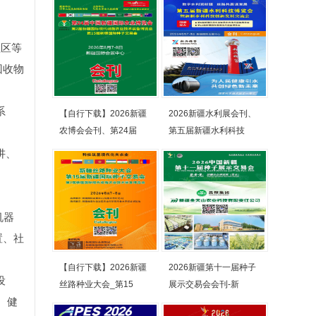
社区等
回收物
系
【自行下载】2026新疆
2026新疆水利展会刊、
农博会会刊、第24届
第五届新疆水利科技
讲、
机器
置、社
【自行下载】2026新疆
2026新疆第十一届种子
设
丝路种业大会_第15
展示交易会会刊-新
。健