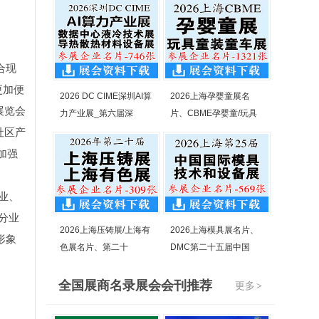
合现
更加便
2026 DC CIME深圳AI算
2026上海孕婴童展名
展览会
力产业展_第六届深
片、CBME孕婴童/玩具
社区产
加强
业、
分业
2026上海压铸展/上海有
2026上海模具展名片、
形象
色展名片、第二十
DMC第二十五届中国
！
全国展商名录展会会刊推荐
更多
>