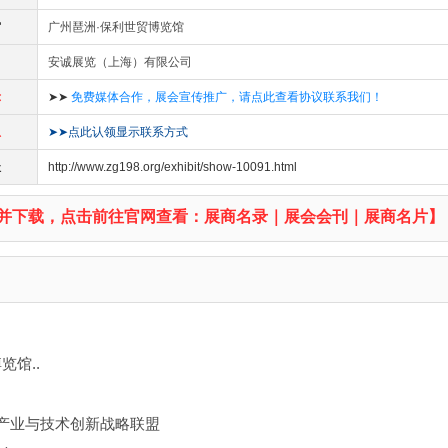
馆
广州琶洲·保利世贸博览馆
安诚展览（上海）有限公司
示
➤➤
免费媒体合作，展会宣传推广，请点此查看协议联系我们！
息
➤➤点此认领显示联系方式
址
http://www.zg198.org/exhibit/show-10091.html
并下载，点击前往官网查看：展商名录｜展会会刊｜展商名片】
览馆..
市产业与技术创新战略联盟