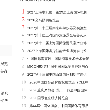
1
2027上海电机展丨第29届上海国际电机
2
博览会
2026义乌照明展览会
3
2027第二十三届南京科学仪器及实验室
4
2027第十届上海国际旅游景区装备及乐
装备展览会
5
园博览会
2027第十一届上海国际旅游民宿产业博
6
览会
2027上海国际具身智能产业博览会（长
7
三角具身智能展）
中国国际海事展、国际海事技术学术会议
业展览
8
和展览会
MICONEX第34届中国国际测量控制与仪
、准确
9
器仪表展览会
2027第十三届中国西部国际制冷空调供
10
暖通风及食品冷冻加工展览会
2026中国国际品牌授权展览会（CLE中
11
国授权展）
2026重庆摩博会_第二十四届中国国际
，请您
12
摩托车博览会
2026国际低空经济博览会
务必先
13
第44届中国体博会、中国国际体育用品