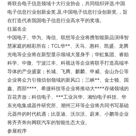
将联合电子信息领域十大行业协会，共同组织评选.中国
电子信息行业创新金奖.及.中国电子信息行业创新奖.，旨
在打造代表我国电子信息行业高水平的奖项。
往届名企
中国电子、华为、海信、联想等企业将携智能新品演绎智
慧家庭的精彩所在；TCL华**、天马、惠科、凯盛、龙腾
光电等企业将在新型显示领域大显身手；华虹集团、睿励
科学、中微、宁波江丰、科视达等企业将联手打造高端半
导体的产业盛宴；长城、飞腾、麒麟、申威、金山办公等
企业将众力引领信创领域的新风口；三峡**、金士顿、国
鑫、西部****、希捷科技等企业将推动大****存储领域的
百花齐放；科信电子、***工业兴华、湘怡电子科技、华
东光电集成器件研究所、潮州三环等企业将共同书写基础
元器件的时代机遇；比亚迪、沃尔沃、蔚来、小鹏等企业
将齐齐奔向网联汽车的智能生态大业。
参展程序