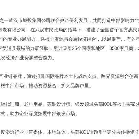
业之一武汉市城投集团公司联合央企保利发展，共同打造中部影响力**
养老有限公司，在武汉市民政局的指导下，搭建了全国首个官方惠民
司的专业办展能力，将核心资源与会展经济结合，.以展促产.，有效
康复辅县领域的办展经验，累计吸引25个国家和地区、3500家展商，
银发经济产业资源整合能力。
全产业链品牌，通过打造国际品牌本土化战略支点、跨界资源融合创新
扎根中部市场，推动资源整合，扩大品牌声量。
销代理商、老年用品、家装设计师、银发领域头部KOL等核心买家;
方式，助力企业深度拓展中部银发市场。
度渗透行业垂直媒体、本地媒体，头部KOL话题引**等分层传播矩