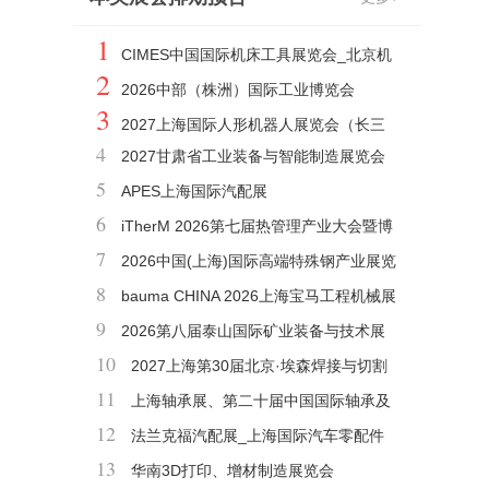
1
CIMES中国国际机床工具展览会_北京机
2
床展
2026中部（株洲）国际工业博览会
3
2027上海国际人形机器人展览会（长三
4
2027甘肃省工业装备与智能制造展览会
角机器人展）
5
（GIME甘肃工博会）
APES上海国际汽配展
6
iTherM 2026第七届热管理产业大会暨博
7
览会
2026中国(上海)国际高端特殊钢产业展览
8
会
bauma CHINA 2026上海宝马工程机械展
9
2026第八届泰山国际矿业装备与技术展
10
览会
2027上海第30届北京·埃森焊接与切割
11
展览会
上海轴承展、第二十届中国国际轴承及
12
其专用装备展览会
法兰克福汽配展_上海国际汽车零配件
13
维修检测诊断设备及服务用品展览会
华南3D打印、增材制造展览会