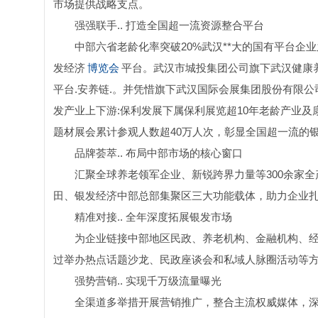
市场提供战略支点。
强强联手.. 打造全国超一流资源整合平台
中部六省老龄化率突破20%武汉**大的国有平台企
发经济
博览会
平台。武汉市城投集团公司旗下武汉健康
平台.安养链.。并凭惜旗下武汉国际会展集团股份有限公
发产业上下游:保利发展下属保利展览超10年老龄产业及
题材展会累计参观人数超40万人次，彰显全国超一流的
品牌荟萃.. 布局中部市场的核心窗口
汇聚全球养老领军企业、新锐跨界力量等300余家
田、银发经济中部总部集聚区三大功能载体，助力企业
精准对接.. 全年深度拓展银发市场
为企业链接中部地区民政、养老机构、金融机构、经
过举办热点话题沙龙、民政座谈会和私域人脉圈活动等
强势营销.. 实现千万级流量曝光
全渠道多举措开展营销推广，整合主流权威媒体，深