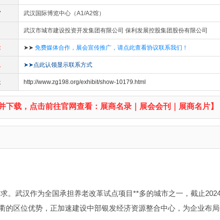
馆
武汉国际博览中心（A1/A2馆）
武汉市城市建设投资开发集团有限公司 保利发展控股集团股份有限公司
示
➤➤
免费媒体合作，展会宣传推广，请点此查看协议联系我们！
息
➤➤点此认领显示联系方式
址
http://www.zg198.org/exhibit/show-10179.html
并下载，点击前往官网查看：展商名录｜展会会刊｜展商名片】
求。武汉作为全国承担养老改革试点项目**多的城市之一，截止202
省通衢的区位优势，正加速建设中部银发经济资源整合中心，为企业布