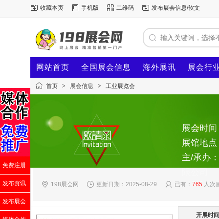
收藏本页
手机版
二维码
发布展会信息/软文
网站首页
全国展会信息
海外展讯
展会行
首页
>
展会信息
>
工业展览会
展会时间：2
展馆地点
主/承办
免费注册
限公司
发布资讯
198展会网
更新日期：2025-08-29
已有：
765
人次
发布展会
开展时