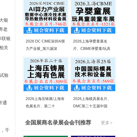
大银
养老
串联银
2026 DC CIME深圳AI算
2026上海孕婴童展名
相关
力产业展_第六届深
片、CBME孕婴童/玩具
试验
2026上海压铸展/上海有
2026上海模具展名片、
并通
色展名片、第二十
DMC第二十五届中国
全国展商名录展会会刊推荐
更多
>
阵，千