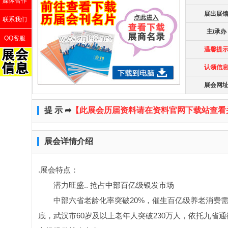
媒体合作
展出展
联系我们
主/承办
QQ客服
温馨提
认领信
展会网
提 示 ➦
【此展会历届资料请在资料官网下载站查看
展会详情介绍
.展会特点：
潜力旺盛.. 抢占中部百亿级银发市场
中部六省老龄化率突破20%，催生百亿级养老消费需
底，武汉市60岁及以上老年人突破230万人，依托九