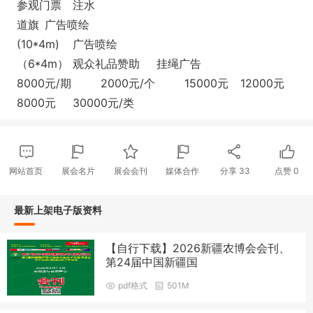
参观门票
注水
道旗
广告喷绘
(10*4m)
广告喷绘
（6*4m）
观众礼品赞助
挂绳广告
8000元/期
2000元/个
15000元
12000元
8000元
30000元/类
网站首页
展会名片
展会会刊
媒体合作
分享
33
点赞
0
最新上架电子版资料
【自行下载】2026新疆农博会会刊、
第24届中国新疆国
pdf格式
501M