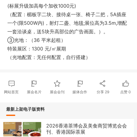
(标展升级加高每个加收1000元)
（配置：楣板字二块、接待桌一张、椅子二把，5A插座
一个(限500W内)，射灯二盏、地毯;展位高为3.5m,增配
一套洽谈桌，送5块升高部位的广告画面。）。
➂光地：（36 平米起租）
特装展区：1300 元/㎡展期
（光地配置：无任何配置，自行搭建）
网站首页
展会名片
展会会刊
媒体合作
分享
29
点赞
0
最新上架电子版资料
2026香港茶博会及美食商贸博览会会
刊、香港国际茶展