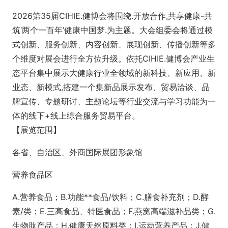
2026第35届CIHIE.健博会将围绕.开放合作,共享健康-共
筑‘两个一百年’健康中国梦.为主题。大会组委会将通过模
式创新、服务创新、内容创新、展现创新、传播创新等多
个维度对展会进行全方位升级。依托CIHIE.健博会产业生
态平台集中展示大健康行业全领域的新科技、新应用、新
业态、新模式,搭建一个集新品展示发布、贸易洽谈、品
牌宣传、专题研讨、主题论坛等行业交流与学习功能为一
体的线下+线上综合服务贸易平台。
【展览范围】
各省、自治区、外商国际展团形象馆
营养食品区
A.营养食品；B.功能**食品/饮料；C.膳食补充剂；D.酵
素/类；E.三高食品、特医食品；F.燕窝高端滋补品类；G.
生物肽产品；H.健康天然原料类；I.运动营养产品；J.健