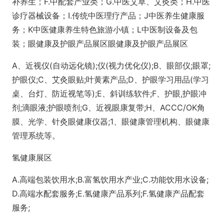
补养生；F.中配套产业类；G.中医艾草、艾灸类；H.中医
诊疗器械设备；I.传统中医理疗产品；J中医养生健康服
务；K中医健康养生特色旅游小镇；L中医制设备及包
装；眼健康及护眼产品展区眼健康及护眼产品展区
A、近视仪(自动远化镜);仪(视力优化仪);B、眼部仪;眼罩;
护眼仪;C、艾灸眼贴;叶黄素产品;D、护眼学习用品(学习
桌、台灯、防近视笔等);E、斜训练软件;F、护眼,护眼冲
剂;滴眼液;护眼喷剂;G、近视眼康复带;H、ACCC/OK角
膜、光学、针灸眼健康仪器;1、眼健康管理机构、眼健康
管理系统等。
氢健康展区
A.高端包装饮用水;B.富氢饮用水产业;C.功能饮用水设备;
D.高端水配套服务;E.氢健康产品系列;F.氢健康产品配套
服务;