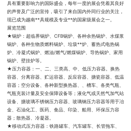
具有重要影响力的国际盛会，每年一度的展会凭着其良好
的声誉及广泛的宣传，吸引了来自国内外同行业的关注，
现已成为越南**具规模及专业**的国家级展会之一。
展览范围
★锅炉：超临界锅炉、CFB锅炉、各种余热锅炉、水煤浆
锅炉、各种生物质燃料锅炉、垃圾**炉、蓄热式电热锅
炉、冷凝式锅炉、燃油/燃气/燃煤锅炉、导热锅炉、家用
锅炉、壁挂炉等。
★压力容器：一、二、三类高、中、低压力容器。换热
容器、分离容器、贮运容器、反应容器、搪瓷容器、低温
容器；空分设备、各种新型换热器、、槽车、各类气瓶、
气瓶充装计量及安全保障设备等；液化气或天然气加气站
设备、搪玻璃不锈钢压力容器、玻璃钢压力容器等用于冶
金、石油化工、医药、食品、印染、船用、环保压力容
器；散热器、冷凝器。
★移动式压力容器：铁路罐车、汽车罐车、长管拖车、