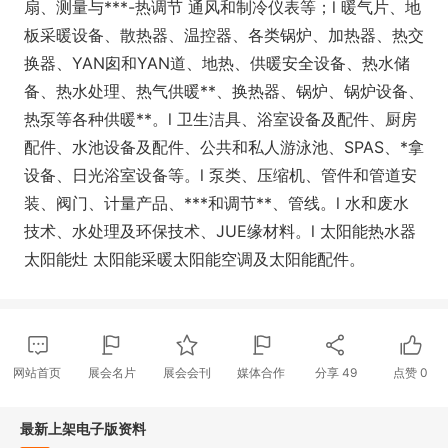
扇、测量与***-热调节 通风和制冷仪表等；l 暖气片、地
板采暖设备、散热器、温控器、各类锅炉、加热器、热交
换器、YAN囱和YAN道、地热、供暖安全设备、热水储
备、热水处理、热气供暖**、换热器、锅炉、锅炉设备、
热泵等各种供暖**。l 卫生洁具、浴室设备及配件、厨房
配件、水池设备及配件、公共和私人游泳池、SPAS、*拿
设备、日光浴室设备等。l 泵类、压缩机、管件和管道安
装、阀门、计量产品、***和调节**、管线。l 水和废水
技术、水处理及环保技术、JUE缘材料。l 太阳能热水器
太阳能灶 太阳能采暖太阳能空调及太阳能配件。
网站首页
展会名片
展会会刊
媒体合作
分享
49
点赞
0
最新上架电子版资料