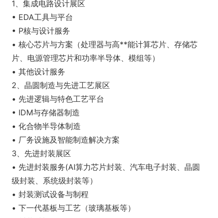
1、集成电路设计展区
• EDA工具与平台
• P核与设计服务
• 核心芯片与方案（处理器与高**能计算芯片、存储芯
片、电源管理芯片和功率半导体、模组等）
• 其他设计服务
2、晶圆制造与先进工艺展区
• 先进逻辑与特色工艺平台
• IDM与存储器制造
• 化合物半导体制造
• 厂务设施及智能制造解决方案
3、先进封装展区
• 先进封装服务(AI算力芯片封装、汽车电子封装、晶圆
级封装、系统级封装等）
• 封装测试设备与制程
• 下一代基板与工艺（玻璃基板等）