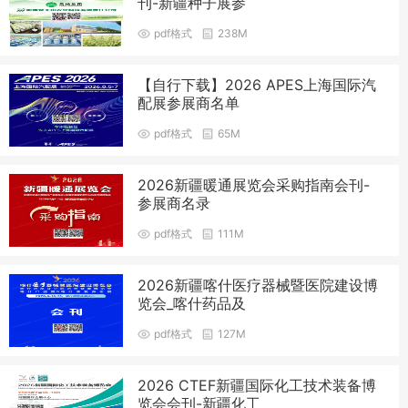
刊-新疆种子展参
pdf格式
238M
【自行下载】2026 APES上海国际汽
配展参展商名单
pdf格式
65M
2026新疆暖通展览会采购指南会刊-
参展商名录
pdf格式
111M
2026新疆喀什医疗器械暨医院建设博
览会_喀什药品及
pdf格式
127M
2026 CTEF新疆国际化工技术装备博
览会会刊-新疆化工