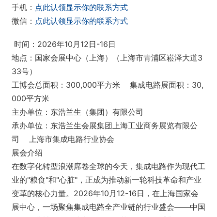
手机：
点此认领显示你的联系方式
微信：
点此认领显示你的联系方式
时间：2026年10月12日-16日
地点：国家会展中心（上海）（上海市青浦区崧泽大道3
33号）
工博会总面积：300,000平方米 集成电路展面积：30,
000平方米
主办单位：东浩兰生（集团）有限公司
承办单位：东浩兰生会展集团上海工业商务展览有限公
司 上海市集成电路行业协会
展会介绍
在数字化转型浪潮席卷全球的今天，集成电路作为现代工
业的"粮食"和"心脏"，正成为推动新一轮科技革命和产业
变革的核心力量。2026年10月12-16日，在上海国家会
展中心，一场聚焦集成电路全产业链的行业盛会——中国