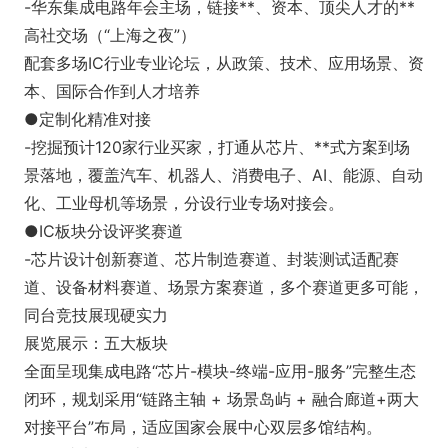
-华东集成电路年会主场，链接**、资本、顶尖人才的**
高社交场（“上海之夜”）
配套多场IC行业专业论坛，从政策、技术、应用场景、资
本、国际合作到人才培养
●定制化精准对接
-挖掘预计120家行业买家，打通从芯片、**式方案到场
景落地，覆盖汽车、机器人、消费电子、AI、能源、自动
化、工业母机等场景，分设行业专场对接会。
●IC板块分设评奖赛道
-芯片设计创新赛道、芯片制造赛道、封装测试适配赛
道、设备材料赛道、场景方案赛道，多个赛道更多可能，
同台竞技展现硬实力
展览展示：五大板块
全面呈现集成电路“芯片-模块-终端-应用-服务”完整生态
闭环，规划采用“链路主轴 + 场景岛屿 + 融合廊道+两大
对接平台”布局，适应国家会展中心双层多馆结构。