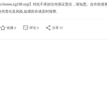
//www.zg198.org/】对此不承担任何保证责任，请知悉。合作前请
任何责任及风险,如遇欺诈请及时报警。
收藏
评论
分享
0
0
37