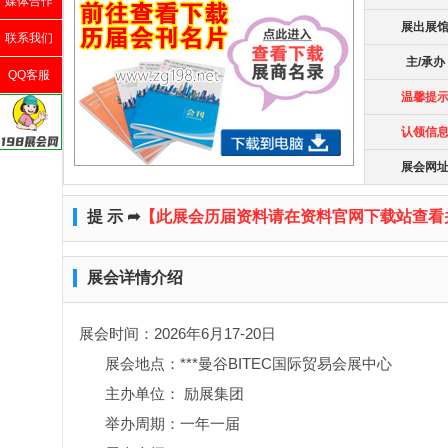
媒体合作
展出展
联系我们
主/承办
QQ客服
温馨提
认领信
展会网
提 示 ➦
【此展会历届资料请在资料官网下载站查看
展会详情介绍
展会时间：2026年6月17-20日
展会地点：***曼谷BITEC国际贸易会展中心
主办单位： 励展集团
举办周期：一年一届