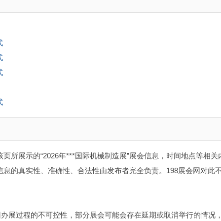
式
式
式
式
该页所展示的“2026年***国际机械制造展”展会信息，时间地点等相关
】信息的真实性、准确性、合法性由发布者完全负责。198展会网对此
因办展过程的不可控性，部分展会可能会存在延期或取消举行的情况