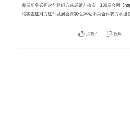
参展前务必再次与组织方或展馆方核实，198展会网【http:
核实查证对方证件及展会真实性,本站不为合作双方承担
点赞
投诉
0