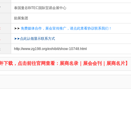
馆
泰国曼谷BITEC国际贸易会展中心
励展集团
示
➤➤
免费媒体合作，展会宣传推广，请点此查看协议联系我们！
息
➤➤点此认领显示联系方式
址
http://www.zg198.org/exhibit/show-10748.html
并下载，点击前往官网查看：展商名录｜展会会刊｜展商名片】