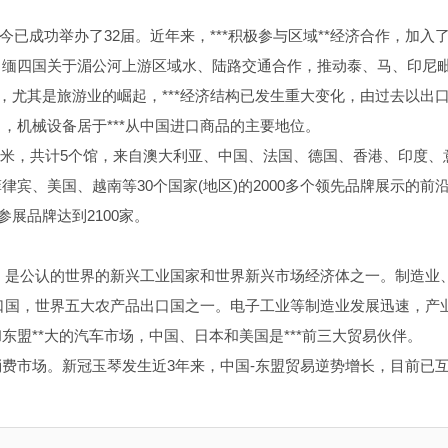
至今已成功举办了32届。近年来，***积极参与区域**经济合作，加入
、缅四国关于湄公河上游区域水、陆路交通合作，推动泰、马、印尼
，尤其是旅游业的崛起，***经济结构已发生重大变化，由过去以出
，机械设备居于***从中国进口商品的主要地位。
0平方米，共计5个馆，来自澳大利亚、中国、法国、德国、香港、印度、
菲律宾、美国、越南等30个国家(地区)的2000多个领先品牌展示的前
参展品牌达到2100家。
亚，是公认的世界的新兴工业国家和世界新兴市场经济体之一。制造业
出口国，世界五大农产品出口国之一。电子工业等制造业发展迅速，产
盟**大的汽车市场，中国、日本和美国是***前三大贸易伙伴。
费市场。新冠玉琴发生近3年来，中国-东盟贸易逆势增长，目前已互