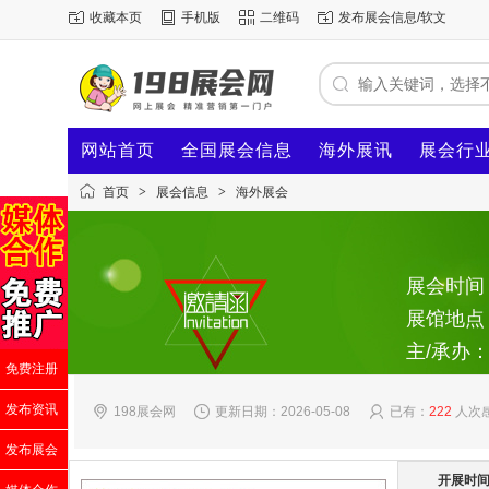
收藏本页
手机版
二维码
发布展会信息/软文
网站首页
全国展会信息
海外展讯
展会行
首页
>
展会信息
>
海外展会
展会时间：2
展馆地点
主/承办
免费注册
发布资讯
198展会网
更新日期：2026-05-08
已有：
222
人次
发布展会
开展时