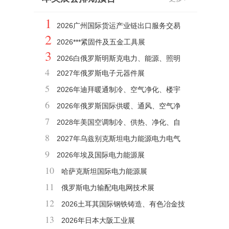
1
2026广州国际货运产业链出口服务交易
2
会
2026***紧固件及五金工具展
3
2026白俄罗斯明斯克电力、能源、照明
4
2027年俄罗斯电子元器件展
展
5
2026年迪拜暖通制冷、空气净化、楼宇
6
自控、建材展BIG5
2026年俄罗斯国际供暖、通风、空气净
7
化及空调环保展
2028年美国空调制冷、供热、净化、自
8
控、仪表展AHR
2027年乌兹别克斯坦电力能源电力电气
9
工程及照明展
2026年埃及国际电力能源展
10
哈萨克斯坦国际电力能源展
11
俄罗斯电力输配电电网技术展
12
2026土耳其国际钢铁铸造、有色冶金技
13
术、机械及产品展览会
2026年日本大阪工业展