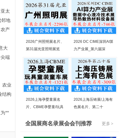
了亚太
毗邻地
口农产
2026广州照明展名片、
2026 DC CIME深圳AI算
意大
第31届光亚照明展览
力产业展_第六届深
沿尖端
、农业
业结构
2026上海孕婴童展名
2026上海压铸展/上海有
片、CBME孕婴童/玩具
色展名片、第二十
为**
全国展商名录展会会刊推荐
更多
>