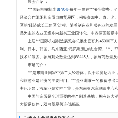
展会介绍 ：
***国际机械制造
展览会
每年一届在***曼谷举办，
经济合作组织和东盟自由贸易区，积极参加中、泰、老
区的“经济成长三角区”进程。随着制造业和服务业的发展
品为主的农业国逐步向新兴工业国转化。中泰两国贸易中
上届***国际机械制造展览会总展出面积约4500
利、日本、韩国、马来西亚,俄罗斯,新加坡,台湾、***、
技术和服务。参展观众数量达到88445人，参展商数量及
市场简介：
***是东南亚国家中第二大经济体，次于印度尼西
和旅游业是经济的主要部门。***是亚洲唯一的粮食净
变化明显，汽车业是支柱产业，是东南亚汽车制造中心和东
中国与东盟是全球重要的生产制造基地，拥有超大消
大贸易伙伴，双向贸易额连创新高。