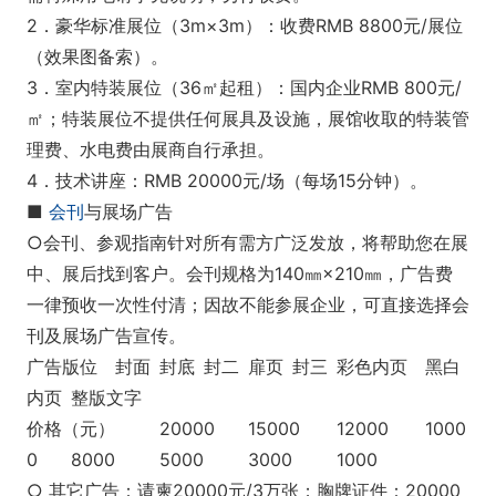
2．豪华标准展位（3m×3m）：收费RMB 8800元/展位
（效果图备索）。
3．室内特装展位（36㎡起租）：国内企业RMB 800元/
㎡；特装展位不提供任何展具及设施，展馆收取的特装管
理费、水电费由展商自行承担。
4．技术讲座：RMB 20000元/场（每场15分钟）。
■
会刊
与展场广告
○会刊、参观指南针对所有需方广泛发放，将帮助您在展
中、展后找到客户。会刊规格为140㎜×210㎜，广告费
一律预收一次性付清；因故不能参展企业，可直接选择会
刊及展场广告宣传。
广告版位
封面
封底
封二
扉页
封三
彩色内页
黑白
内页
整版文字
价格（元）
20000
15000
12000
1000
0
8000
5000
3000
1000
○ 其它广告：请柬20000元/3万张；胸牌证件：20000