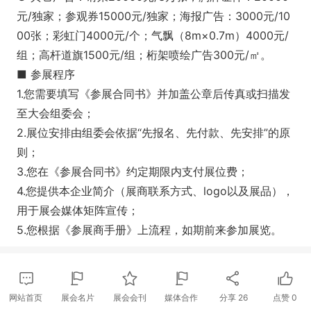
元/独家；参观券15000元/独家；海报广告：3000元/10
00张；彩虹门4000元/个；气飘（8m×0.7m）4000元/
组；高杆道旗1500元/组；桁架喷绘广告300元/㎡。
■ 参展程序
1.您需要填写《参展合同书》并加盖公章后传真或扫描发
至大会组委会；
2.展位安排由组委会依据“先报名、先付款、先安排”的原
则；
3.您在《参展合同书》约定期限内支付展位费；
4.您提供本企业简介（展商联系方式、logo以及展品），
用于展会媒体矩阵宣传；
5.您根据《参展商手册》上流程，如期前来参加展览。
网站首页
展会名片
展会会刊
媒体合作
分享
26
点赞
0