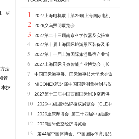
1
制、材
2027上海电机展丨第29届上海国际电机
2
博览会
2026义乌照明展览会
3
2027第二十三届南京科学仪器及实验室
4
2027第十届上海国际旅游景区装备及乐
装备展览会
5
园博览会
2027第十一届上海国际旅游民宿产业博
6
览会
2027上海国际具身智能产业博览会（长
等方法
7
三角具身智能展）
中国国际海事展、国际海事技术学术会议
和管
8
和展览会
MICONEX第34届中国国际测量控制与仪
，本技
9
器仪表展览会
2027第十三届中国西部国际制冷空调供
10
暖通风及食品冷冻加工展览会
2026中国国际品牌授权展览会（CLE中
11
国授权展）
2026重庆摩博会_第二十四届中国国际
12
摩托车博览会
2026国际低空经济博览会
13
第44届中国体博会、中国国际体育用品