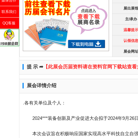
媒体合作
展出展
联系我们
主/承办
QQ客服
温馨提
认领信
展会网
提 示 ➦
【此展会历届资料请在资料官网下载站查看
展会详情介绍
.
各有关单位及个人：
2024***装备创新及产业促进大会拟于2024年9月2
本次会议旨在积极响应国家实现高水平科技自立自强