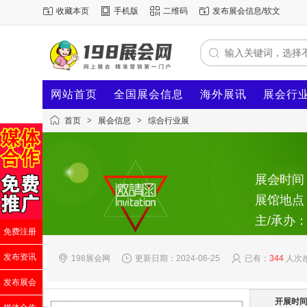
收藏本页
手机版
二维码
发布展会信息/软文
网站首页
全国展会信息
海外展讯
展会行
首页
>
展会信息
>
综合行业展
展会时间：2
展馆地点
主/承办
免费注册
发布资讯
198展会网
更新日期：2024-06-25
已有：
344
人次
发布展会
开展时