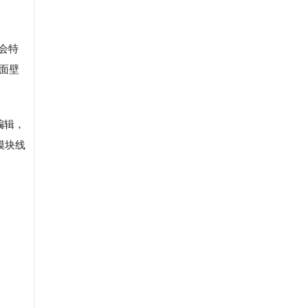
会特
面壁
编辑，
模块线