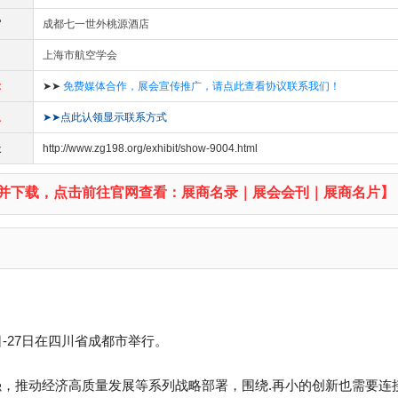
馆
成都七一世外桃源酒店
上海市航空学会
示
➤➤
免费媒体合作，展会宣传推广，请点此查看协议联系我们！
息
➤➤点此认领显示联系方式
址
http://www.zg198.org/exhibit/show-9004.html
并下载，点击前往官网查看：展商名录｜展会会刊｜展商名片】
6日-27日在四川省成都市举行。
，推动经济高质量发展等系列战略部署，围绕.再小的创新也需要连接