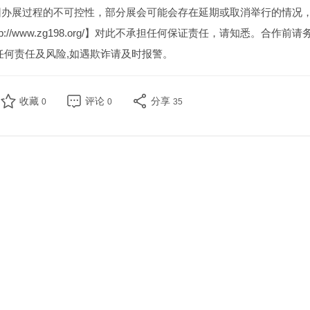
因办展过程的不可控性，部分展会可能会存在延期或取消举行的情况
//www.zg198.org/】对此不承担任何保证责任，请知悉。合作前请
任何责任及风险,如遇欺诈请及时报警。
收藏
评论
分享
0
0
35