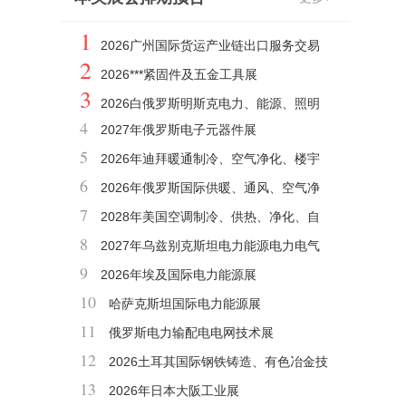
1
2026广州国际货运产业链出口服务交易
2
会
2026***紧固件及五金工具展
3
2026白俄罗斯明斯克电力、能源、照明
4
2027年俄罗斯电子元器件展
展
5
2026年迪拜暖通制冷、空气净化、楼宇
6
自控、建材展BIG5
2026年俄罗斯国际供暖、通风、空气净
7
化及空调环保展
2028年美国空调制冷、供热、净化、自
8
控、仪表展AHR
2027年乌兹别克斯坦电力能源电力电气
9
工程及照明展
2026年埃及国际电力能源展
10
哈萨克斯坦国际电力能源展
11
俄罗斯电力输配电电网技术展
12
2026土耳其国际钢铁铸造、有色冶金技
13
术、机械及产品展览会
2026年日本大阪工业展