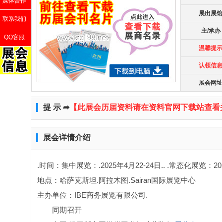
媒体合作
展出展
联系我们
主/承办
QQ客服
温馨提
认领信
展会网
提 示 ➦
【此展会历届资料请在资料官网下载站查看
展会详情介绍
.时间：集中展览：.2025年4月22-24日.
. .常态化展览：20
地点：
哈萨克斯坦.阿拉木图.Sairan国际展览中心
主办单位：IBE商务展览有限公司.
同期召开