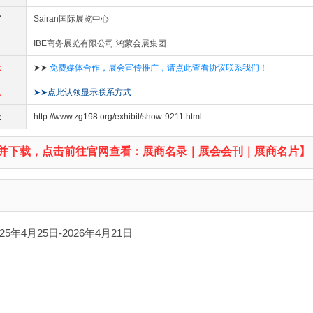
馆
Sairan国际展览中心
IBE商务展览有限公司 鸿蒙会展集团
示
➤➤
免费媒体合作，展会宣传推广，请点此查看协议联系我们！
息
➤➤点此认领显示联系方式
址
http://www.zg198.org/exhibit/show-9211.html
并下载，点击前往官网查看：展商名录｜展会会刊｜展商名片】
25年4月25日-2026年4月21日