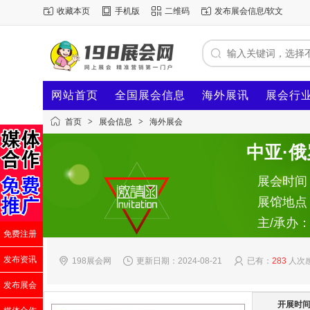
收藏本页
手机版
二维码
发布展会信息/软文
网站首页
全国展会信息
海外展讯
展会行
首页
>
展会信息
>
海外展会
中亚·
展会时间：2
展馆地点：
主/承办
免费注册
发布资讯
198展会网
更新日期：2024-08-21
已有：
283
人次
发布展会
开展时