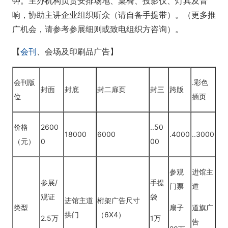
钟。主办机构负责安排场地、桌椅、投影仪、灯具及音
响，协助主讲企业组织听众（请自备手提带）。（更多推
广机会，请参考参展细则或致电组织方咨询）。
【
会刊
、会场及印刷品广告】
会刊版
.彩色
封面
封底
封二扉页
封三
跨版
位
插页
价格
2600
..50
18000
6000
.4000
..3000
（元）
0
00
参观
进馆主
参展/
手提
门票
道
观证
袋
进馆主道
桁架广告尺寸
类型
扇子
道旗广
拱门
（6X4）
2.5万
1万
告