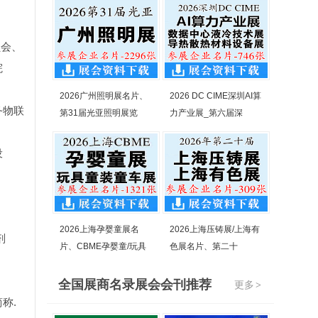
员会、
院
2026广州照明展名片、
2026 DC CIME深圳AI算
务物联
第31届光亚照明展览
力产业展_第六届深
设
2026上海孕婴童展名
2026上海压铸展/上海有
剂
片、CBME孕婴童/玩具
色展名片、第二十
全国展商名录展会会刊推荐
更多
>
称.