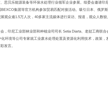
技、思贝乐能源装备等环保水处理行业领军企业参展。组委会邀请印
韩国BEXCO集团等官方机构参加贸易匹配对接活动。吸引日本、俄罗
展观众逾1.5万人次，40多家主流媒体进行采访、报道，观众人数较
工业部林业部和种植业司司长 Setia Diarta、老挝工商联合会. 
、华电水务及中化环境等公司专家就工业废水处理处置及资源化利用技术，政策，
精彩发言。