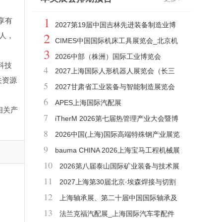
1
享有
2027第19届中国吉林先进装备制造业博
2
人，
览会
CIMES中国国际机床工具展览会_北京机
3
床展
2026中部（株洲）国际工业博览会
科技
4
2027上海国际人形机器人展览会（长三
关资源
5
角机器人展）
2027甘肃省工业装备与智能制造展览会
6
（GIME甘肃工博会）
APES上海国际汽配展
相关产
7
iTherM 2026第七届热管理产业大会暨博
8
览会
2026中国(上海)国际高端特殊钢产业展览
9
会
bauma CHINA 2026上海宝马工程机械展
10
2026第八届泰山国际矿业装备与技术展
11
览会
2027上海第30届北京·埃森焊接与切割
12
展览会
上海轴承展、第二十届中国国际轴承及
13
其专用装备展览会
法兰克福汽配展_上海国际汽车零配件