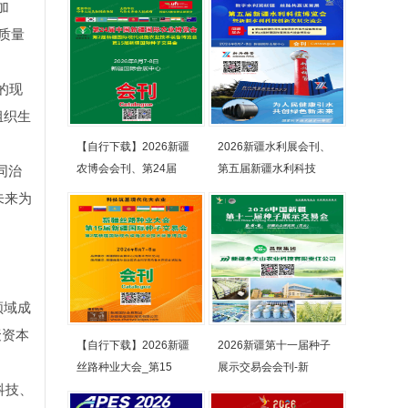
加
质量
的现
组织生
【自行下载】2026新疆
2026新疆水利展会刊、
农博会会刊、第24届
第五届新疆水利科技
同治
未来为
领域成
聚资本
【自行下载】2026新疆
2026新疆第十一届种子
丝路种业大会_第15
展示交易会会刊-新
科技、