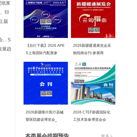
尼纸浆
斯、印
上届
. S
【自行下载】2026 APE
2026新疆暖通展览会采
发展趋
S上海国际汽配展参
购指南会刊-参展商
2026新疆喀什医疗器械
2026 CTEF新疆国际化
暨医院建设博览会_
工技术装备博览会会
本类展会排期预告
更多
>