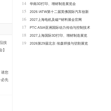
14
维修检测诊断设备及服务用品展览会
华南3D打印、增材制造展览会
15
2026 IATW第十二届英佛国际汽车创新
16
技术周
2027上海电机及磁**材料展会官网
17
PTC ASIA亚洲国际动力传动与控制技术
18
展览会
2027上海国际3D打印、增材制造展览
19
学品技
会「时间+地点」
2026第29届北京·埃森焊接与切割展览
会】
会
，请您
务必先