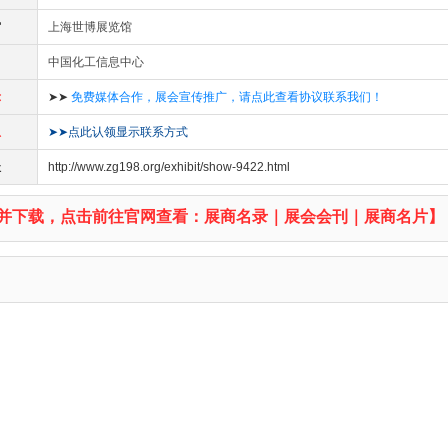
馆
上海世博展览馆
中国化工信息中心
示
➤➤
免费媒体合作，展会宣传推广，请点此查看协议联系我们！
息
➤➤点此认领显示联系方式
址
http://www.zg198.org/exhibit/show-9422.html
并下载，点击前往官网查看：展商名录｜展会会刊｜展商名片】