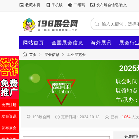
收藏本页
手机版
二维码
发布展会信息/软文
网站首页
全国展会信息
海外展讯
展会行
首页
>
展会信息
>
工业展览会
20
展会时间：2
展馆地点
主/承办
免费注册
发布资讯
198展会网
更新日期：2024-10-18
已有：
1064
人次
发布展会
开展时