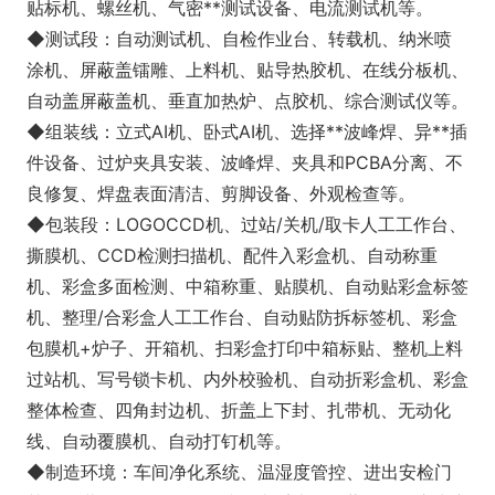
贴标机、螺丝机、气密**测试设备、电流测试机等。
◆测试段：自动测试机、自检作业台、转载机、纳米喷
涂机、屏蔽盖镭雕、上料机、贴导热胶机、在线分板机、
自动盖屏蔽盖机、垂直加热炉、点胶机、综合测试仪等。
◆组装线：立式AI机、卧式AI机、选择**波峰焊、异**插
件设备、过炉夹具安装、波峰焊、夹具和PCBA分离、不
良修复、焊盘表面清洁、剪脚设备、外观检查等。
◆包装段：LOGOCCD机、过站/关机/取卡人工工作台、
撕膜机、CCD检测扫描机、配件入彩盒机、自动称重
机、彩盒多面检测、中箱称重、贴膜机、自动贴彩盒标签
机、整理/合彩盒人工工作台、自动贴防拆标签机、彩盒
包膜机+炉子、开箱机、扫彩盒打印中箱标贴、整机上料
过站机、写号锁卡机、内外校验机、自动折彩盒机、彩盒
整体检查、四角封边机、折盖上下封、扎带机、无动化
线、自动覆膜机、自动打钉机等。
◆制造环境：车间净化系统、温湿度管控、进出安检门