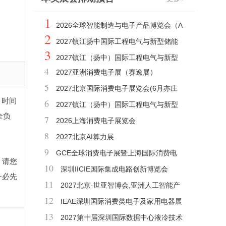
1
2026全球智能制造与电子产品博览会（A
2
IE）澳门展
2027镇江扬中国际工程电气与新型储能
3
展
2027镇江（扬中）国际工程电气与新型
4
2027亚洲消费电子展（赛逸展）
储能展会
5
2027北京国际消费电子展览会(6月亦庄
，时间
6
展)
2027镇江（扬中）国际工程电气与新型
全负
7
储能产业博览会
2026上海消费电子展览会
8
2027北京AI算力展
9
GCE全球消费电子展暨上海国际消费电
，请您
10
子及家电展览会
深圳IICIE国际集成电路创新博览会
务必先
11
2027北京·世亚智博会,亚洲人工智能产
12
业展览会（6月亦庄展）
IEAE深圳国际消费类电子及家用电器展
13
2027第十届深圳国际数据中心液冷技术