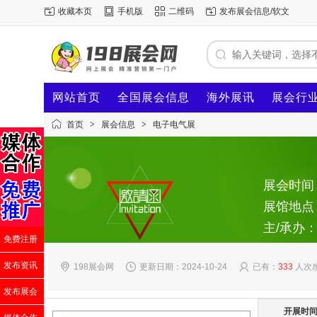
收藏本页
手机版
二维码
发布展会信息/软文
网站首页
全国展会信息
海外展讯
展会行
首页
>
展会信息
>
电子电气展
展会时间：2
展馆地点
主/承办
免费注册
发布资讯
198展会网
更新日期：2024-10-24
已有：
333
人次
发布展会
开展时