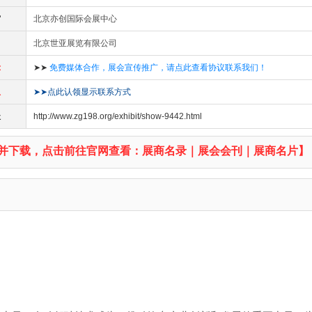
馆
北京亦创国际会展中心
北京世亚展览有限公司
示
➤➤
免费媒体合作，展会宣传推广，请点此查看协议联系我们！
息
➤➤点此认领显示联系方式
址
http://www.zg198.org/exhibit/show-9442.html
并下载，点击前往官网查看：展商名录｜展会会刊｜展商名片】