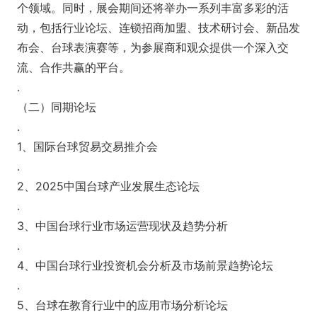
个领域。同时，展会期间还将举办一系列丰富多彩的活
动，包括行业论坛、连锁招商加盟、技术研讨会、新品发
布会、台球表演赛等，为参展商和观众提供一个深入交
流、合作共赢的平台。
.
（二）同期论坛
.
1、国际台球贸易交易推介会
.
2、2025中国台球产业发展生态论坛
.
3、中国台球行业市场运营现状及趋势分析
.
4、中国台球行业投资机会分析及市场前景趋势论坛
.
5、台球在教育行业中的应用市场分析论坛