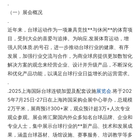
.
（一）展会概况
.
近年来，台球运动作为一项兼具竞技**与休闲**的体育项
目，受到大众的喜爱与追捧。为响应.发展体育运动，增
强人民体质.的号召，进一步推动台球行业的健康、有序
发展，加强行业交流与合作，为商业球房提供更加数智化
解决方案的观念来经营企业、设计并升级产品，不断深化
和优化产品功能，以满足台球行业日益增长的运营需求。
.
.2025上海国际台球连锁加盟及配套设施
展览会
.将于202
5年7月25日-27日在上海跨国采购会展中心举办，总规模
2万平米，展商预计300+家，观众预计超3万+人次专业
观众参观。展会将汇聚国内外众多知名台球品牌、企业和
专业人士，集中展示台球行业的**新产品、技术和发展成
果，涵盖台球器材、场馆设施、赛事服务、培训教学等多