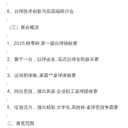
.
6、台球技术创新与应高端研讨会
.
（三）展会概况
.
1、2025.秋季杯.第一届台球锦标赛
.
2、聚于一台，以球会友..花式台球全民娱乐赛
.
3、运动初体验..家庭**桌球体验赛
.
4、同台竞技，撞出风采.企业职工桌球团体赛
.
5、绽放活力，撞出精彩.大学生.高校杯.桌球竞技争霸赛
.
二、展览范围