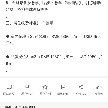
5、台球培训及教学用品类：教学书籍和视频、训练辅助
器材、模拟击球设备等等；
.
三、展位收费标准(一个展期)
.
● 室内光地（36㎡起租） RMB 1380元/㎡； USD 195
元/㎡
.
● 品牌展位3mx3m RMB 12800元/9㎡； USD 1950元/
9㎡
..
网站首页
展会名片
展会会刊
媒体合作
分享
32
点赞
0
最新上架电子版资料