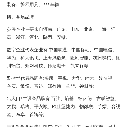
装备、警示用具、***车辆
四、参展品牌
参展企业主要来自河南、广东、山东、北京、上海、江
苏、浙江、河北、陕西、安徽。
数字企业代表企业有:中国联通、中国移动、中国电信、
华为、科大讯飞、上海风语筑、随幻智能、杭州群核、徐
州拓普、矩网科技、伟达电子、凯立行等;
监控**代表品牌有:海康、宇视、大华、睦大、浚名视、
圣安、敏锐、普达、郑福康、兰**、神眼等;
出入口***设备品牌有:百胜、熵基、拓亿德、吉联智慧、
大鹏、瑞格、平安顺、欧仕堡捷为、物微联、芋熠、容视
杰、东卓、首鸿等;
音视频设备代表品牌有:海信、利亚德、洲明蓝普、强力