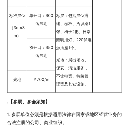
标准展位
单开口：600
标展：包括展位搭
0/展期
建、楣板、洽谈桌1
（3m×3
张、椅子2把、日常
m）
照明用灯、220伏电
双开口：650
源插座1个。
0/展期
光地：展出场地、
保安、清洁服务，
不含电费、特装管
光地
￥700/㎡
理费及其它设施。
.
【参展、参会须知】
1. 参展单位必须是根据适用法律在国家或地区经营业务的
合法注册的公司、商业组织。