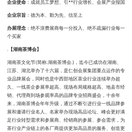
企业使命
：成就员工梦想、引**行业增长、会展产业报国
企业宗旨
：德为本、勤为先、信至上
办展理念
：绝不浪费展商每一分投入、绝不疏漏行业每一
个买家
.
【湖南茶博会】
湖南茶文化节(简称.湖南茶博会.)，迄今已成功在湖南、
江苏、湖北举办了十六届，是仁创会展集团重点运作的专
业品牌展会，同时也是中西部地区茶业行业连续举办超
久、一线茶企参展率超高、现场布局规格超高、地县市经
销、代理商到场参观率高的品牌专业招商盛会，十余年
来，湖南茶博会年年升级，通过不断引进行业一线品牌参
展和邀请行业名人、名家举办现场高品论坛、峰会更好满
足行业转型需求和参展商、经销商的参展、参会需求，为
茶行业产业链上的各厂商提供更加高品质的服务、创造更