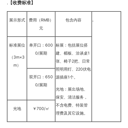
.
【收费标准】
展示形式
费用（RMB）
包含内容
.
元
标准展位
单开口：600
标展：包括展位搭
0/展期
建、楣板、洽谈桌1
（3m×3
张、椅子2把、日常
m）
照明用灯、220伏电
双开口：650
源插座1个。
0/展期
光地：展出场地、
保安、清洁服务，
不含电费、特装管
光地
￥700/㎡
理费及其它设施。