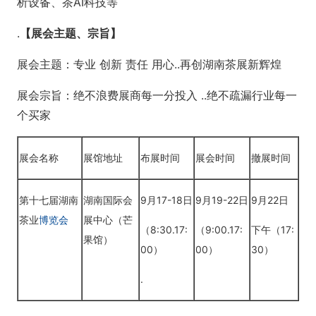
析设备、茶AI科技等
.
【展会主题、宗旨】
展会主题：专业 创新 责任 用心..再创湖南茶展新辉煌
展会宗旨：绝不浪费展商每一分投入 ..绝不疏漏行业每一
个买家
展会名称
展馆地址
布展时间
展会时间
撤展时间
第十七届湖南
湖南国际会
9月17-18日
9月19-22日
9月22日
茶业
博览会
展中心（芒
（8:30.17:
（9:00.17:
下午（17:
果馆）
00）
00）
30）
.