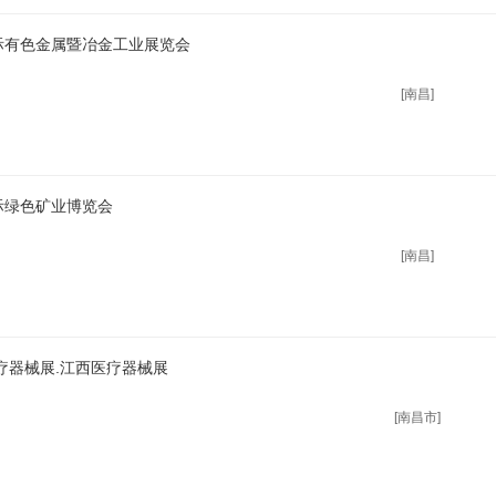
国际有色金属暨冶金工业展览会
[南昌]
际绿色矿业博览会
[南昌]
医疗器械展.江西医疗器械展
[南昌市]