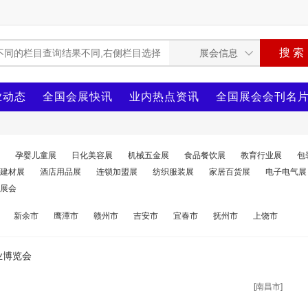
业动态
全国会展快讯
业内热点资讯
全国展会会刊名
孕婴儿童展
日化美容展
机械五金展
食品餐饮展
教育行业展
包
建材展
酒店用品展
连锁加盟展
纺织服装展
家居百货展
电子电气展
展会
新余市
鹰潭市
赣州市
吉安市
宜春市
抚州市
上饶市
业博览会
[南昌市]