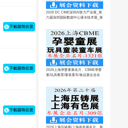
2026 DC CIME深圳AI算力产业展_第
六届深圳国际数据中心液冷技术展_第
十六届深圳国际导热散热材料及设备
展企业名片【746张】
2026上海孕婴童展名片、CBME孕婴
童/玩具教育/童装童车/食品展企业名
片【1321张】
2026上海压铸展/上海有色展名片、第