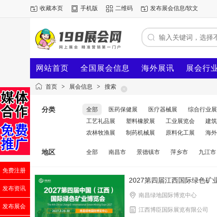
收藏本页
手机版
二维码
发布展会信息/软文
网站首页
全国展会信息
海外展讯
展会行
首页
>
展会信息
>
搜索
分类
全部
医药保健展
医疗器械展
综合行业展
工艺礼品展
塑料橡胶展
工业展览会
建筑
农林牧渔展
制药机械展
原料化工展
海外
地区
全部
南昌市
景德镇市
萍乡市
九江市
免费注册
2027第四届江西国际绿色矿
发布资讯
南昌绿地国际博览中心
发布展会
江西博臣国际展览有限公司